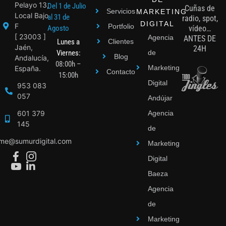
Pelayo 13,
Del 1 de Julio
Cuñas de
Servicios
MARKETING
Local Bajo
al 31 de
radio, spot,
DIGITAL
F
Portfolio
Agosto
vídeo…
[ 23003 ]
Agencia
ANTES DE
Lunes a
Clientes
Jaén,
24H
Viernes:
de
Blog
Andalucía,
08:00h –
Marketing
España.
Contacto
15:00h
Digital
953 083
057
Andújar
601 379
Agencia
145
de
ime@sumurdigital.com
Marketing
Digital
Baeza
Agencia
de
Marketing