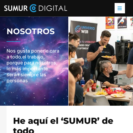
NOSOTROS
Nos gusta ponerle cara
a todo el trabajo,
porque para nosotros,
lo más importante
serán siempre las
personas
He aquí el ‘SUMUR’ de
todo