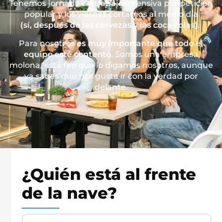
Tenemos jornada de trabajo intensiva por petición
popular y los viernes cortamos al medio día
(sí, después de las cervezas y las coca colas).
Para nosotros
es muy importante que todo el
equipo esté contento
. Somos una empresa
molona, está feo que lo digamos nosotros, aunque
ya sabes que nos gusta ir con la verdad por
delante.
¿Quién está al frente
de la nave?