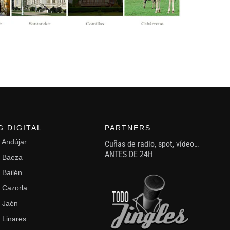
G DIGITAL
PARTNERS
l Andújar
Cuñas de radio, spot, vídeo…
ANTES DE 24H
l Baeza
 Bailén
l Cazorla
l Jaén
 Linares