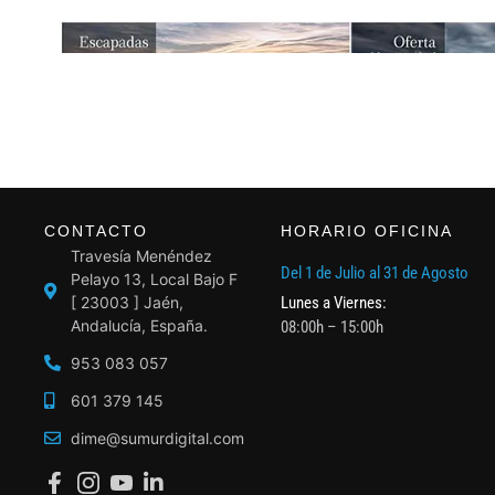
CONTACTO
HORARIO OFICINA
Travesía Menéndez
Del 1 de Julio al 31 de Agosto
Pelayo 13, Local Bajo F
[ 23003 ] Jaén,
Lunes a Viernes:
Andalucía, España.
08:00h – 15:00h
953 083 057
601 379 145
dime@sumurdigital.com