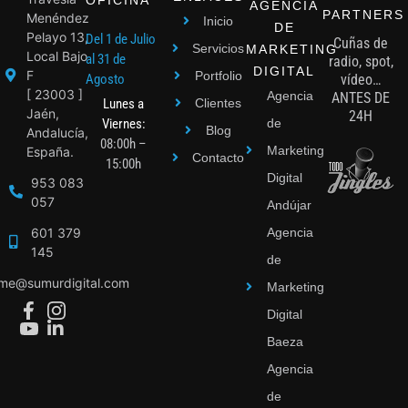
AGENCIA
PARTNERS
Menéndez
Inicio
DE
Pelayo 13,
Del 1 de Julio
Cuñas de
Servicios
MARKETING
Local Bajo
al 31 de
radio, spot,
DIGITAL
F
Portfolio
Agosto
vídeo…
[ 23003 ]
Agencia
ANTES DE
Lunes a
Clientes
Jaén,
24H
Viernes:
de
Blog
Andalucía,
08:00h –
Marketing
España.
Contacto
15:00h
Digital
953 083
057
Andújar
601 379
Agencia
145
de
ime@sumurdigital.com
Marketing
Digital
Baeza
Agencia
de