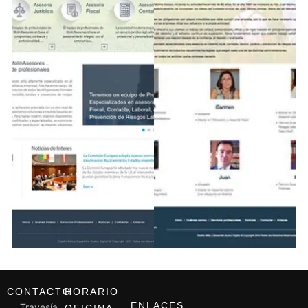
CONTACTO
HORARIO
ENLACES
Travesía
OFICINA