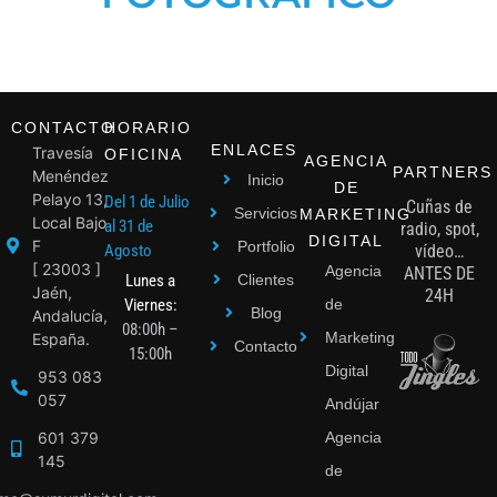
CONTACTO
HORARIO
ENLACES
Travesía
OFICINA
AGENCIA
PARTNERS
Menéndez
Inicio
DE
Pelayo 13,
Del 1 de Julio
Cuñas de
Servicios
MARKETING
Local Bajo
al 31 de
radio, spot,
DIGITAL
F
Portfolio
Agosto
vídeo…
[ 23003 ]
Agencia
ANTES DE
Lunes a
Clientes
Jaén,
24H
Viernes:
de
Blog
Andalucía,
08:00h –
Marketing
España.
Contacto
15:00h
Digital
953 083
057
Andújar
601 379
Agencia
145
de