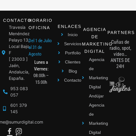
CONTACTO
HORARIO
ENLACES
Travesía
OFICINA
AGENCIA
PARTNERS
Menéndez
Inicio
DE
Pelayo 13,
Del 1 de Julio
Cuñas de
Servicios
MARKETING
Local Bajo
al 31 de
radio, spot,
DIGITAL
F
Portfolio
Agosto
vídeo…
[ 23003 ]
Agencia
ANTES DE
Lunes a
Clientes
Jaén,
24H
Viernes:
de
Blog
Andalucía,
08:00h –
Marketing
España.
Contacto
15:00h
Digital
953 083
057
Andújar
601 379
Agencia
145
de
ime@sumurdigital.com
Marketing
Digital