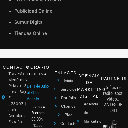
Publicidad Online
Sumur Digital
Tiendas Online
CONTACTO
HORARIO
ENLACES
Travesía
OFICINA
AGENCIA
PARTNERS
Menéndez
Inicio
DE
Pelayo 13,
Del 1 de Julio
Cuñas de
Servicios
MARKETING
Local Bajo
al 31 de
radio, spot,
DIGITAL
F
Portfolio
Agosto
vídeo…
[ 23003 ]
Agencia
ANTES DE
Lunes a
Clientes
Jaén,
24H
Viernes:
de
Blog
Andalucía,
08:00h –
Marketing
España.
Contacto
15:00h