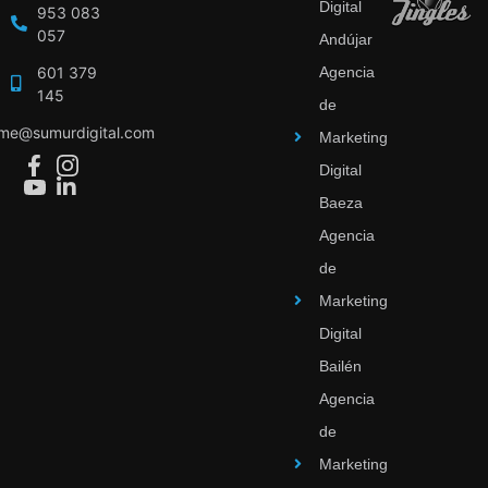
Digital
953 083
057
Andújar
601 379
Agencia
145
de
ime@sumurdigital.com
Marketing
Digital
Baeza
Agencia
de
Marketing
Digital
Bailén
Agencia
de
Marketing