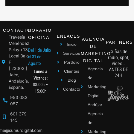
CONTACTO
HORARIO
ENLACES
Travesía
OFICINA
AGENCIA
PARTNERS
Menéndez
Inicio
DE
Pelayo 13,
Del 1 de Julio
Cuñas de
Servicios
MARKETING
Local Bajo
al 31 de
radio, spot,
DIGITAL
F
Portfolio
Agosto
vídeo…
[ 23003 ]
Agencia
ANTES DE
Lunes a
Clientes
Jaén,
24H
Viernes:
de
Blog
Andalucía,
08:00h –
Marketing
España.
Contacto
15:00h
Digital
953 083
057
Andújar
601 379
Agencia
145
de
ime@sumurdigital.com
Marketing