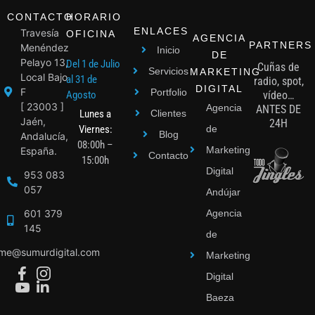
CONTACTO
HORARIO
ENLACES
Travesía
OFICINA
AGENCIA
PARTNERS
Menéndez
Inicio
DE
Pelayo 13,
Del 1 de Julio
Cuñas de
Servicios
MARKETING
Local Bajo
al 31 de
radio, spot,
DIGITAL
F
Portfolio
Agosto
vídeo…
[ 23003 ]
Agencia
ANTES DE
Lunes a
Clientes
Jaén,
24H
Viernes:
de
Blog
Andalucía,
08:00h –
Marketing
España.
Contacto
15:00h
Digital
953 083
057
Andújar
601 379
Agencia
145
de
ime@sumurdigital.com
Marketing
Digital
Baeza