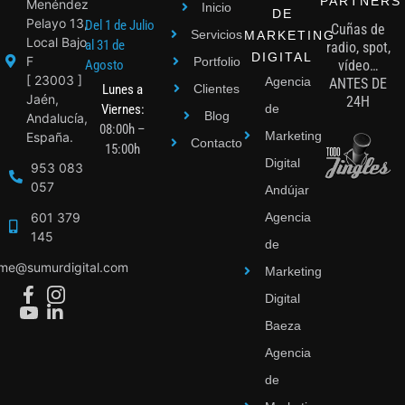
PARTNERS
Menéndez
Inicio
DE
Pelayo 13,
Del 1 de Julio
Cuñas de
Servicios
MARKETING
Local Bajo
al 31 de
radio, spot,
DIGITAL
F
Portfolio
Agosto
vídeo…
[ 23003 ]
Agencia
ANTES DE
Lunes a
Clientes
Jaén,
24H
Viernes:
de
Blog
Andalucía,
08:00h –
Marketing
España.
Contacto
15:00h
Digital
953 083
057
Andújar
601 379
Agencia
145
de
ime@sumurdigital.com
Marketing
Digital
Baeza
Agencia
de