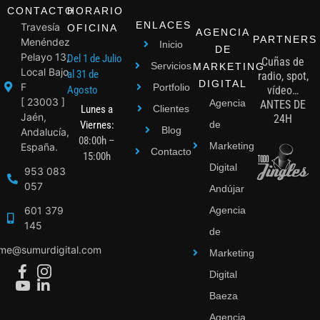
CONTACTO
HORARIO
ENLACES
Travesía
OFICINA
AGENCIA
PARTNERS
Menéndez
Inicio
DE
Pelayo 13,
Del 1 de Julio
Cuñas de
Servicios
MARKETING
Local Bajo
al 31 de
radio, spot,
DIGITAL
F
Portfolio
Agosto
vídeo…
[ 23003 ]
Agencia
ANTES DE
Lunes a
Clientes
Jaén,
24H
Viernes:
de
Blog
Andalucía,
08:00h –
Marketing
España.
Contacto
15:00h
Digital
953 083
057
Andújar
601 379
Agencia
145
de
ime@sumurdigital.com
Marketing
Digital
Baeza
Agencia