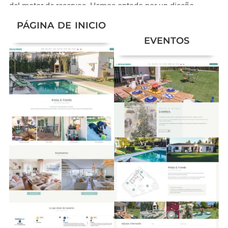
del motor de reservas. Hemos optado por un diseño
atractivo, elegante y moderno
, a la altura de los
PÁGINA DE INICIO
alojamientos del cliente.
EVENTOS
¡Cámara en mano y dron volando! realizamos un
reportaje de
fotografía y vídeo
(aéreo)
para dotar el
diseño web de contenido audiovisual de calidad que
permita a los usuarios imaginar sus vacaciones en Artola
& Friends.