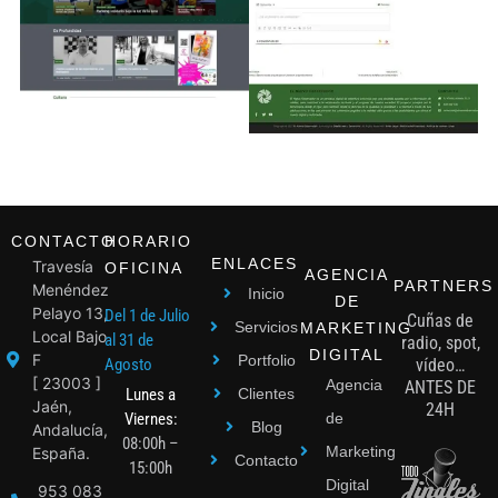
CONTACTO
HORARIO
ENLACES
Travesía
OFICINA
AGENCIA
PARTNERS
Menéndez
Inicio
DE
Pelayo 13,
Del 1 de Julio
Cuñas de
Servicios
MARKETING
Local Bajo
al 31 de
radio, spot,
DIGITAL
F
Portfolio
Agosto
vídeo…
[ 23003 ]
Agencia
ANTES DE
Lunes a
Clientes
Jaén,
24H
Viernes:
de
Blog
Andalucía,
08:00h –
Marketing
España.
Contacto
15:00h
Digital
953 083