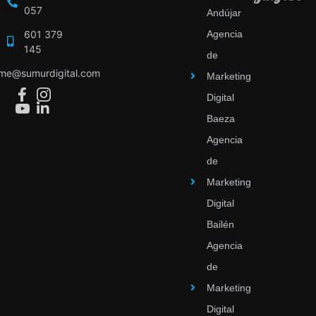
057
Andújar
601 379
Agencia
145
de
ime@sumurdigital.com
Marketing
Digital
Baeza
Agencia
de
Marketing
Digital
Bailén
Agencia
de
Marketing
Digital