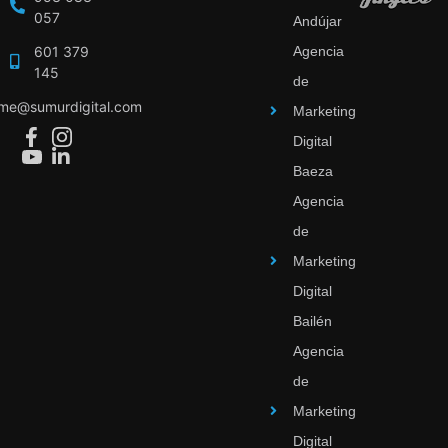
057
Andújar
601 379
Agencia
145
de
ime@sumurdigital.com
Marketing
Digital
Baeza
Agencia
de
Marketing
Digital
Bailén
Agencia
de
Marketing
Digital