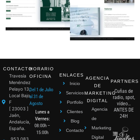
CONTACTO
HORARIO
ENLACES
Travesía
OFICINA
AGENCIA
PARTNERS
Menéndez
Inicio
DE
Pelayo 13,
Del 1 de Julio
Cuñas de
Servicios
MARKETING
Local Bajo
al 31 de
radio, spot,
DIGITAL
F
Portfolio
Agosto
vídeo…
[ 23003 ]
Agencia
ANTES DE
Lunes a
Clientes
Jaén,
24H
Viernes:
de
Blog
Andalucía,
08:00h –
Marketing
España.
Contacto
15:00h
Digital
953 083