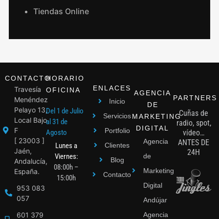
Tiendas Online
CONTACTO
HORARIO
ENLACES
Travesía
OFICINA
AGENCIA
PARTNERS
Menéndez
Inicio
DE
Pelayo 13,
Del 1 de Julio
Cuñas de
Servicios
MARKETING
Local Bajo
al 31 de
radio, spot,
DIGITAL
F
Portfolio
Agosto
vídeo…
[ 23003 ]
Agencia
ANTES DE
Lunes a
Clientes
Jaén,
24H
Viernes:
de
Blog
Andalucía,
08:00h –
Marketing
España.
Contacto
15:00h
Digital
953 083
057
Andújar
601 379
Agencia