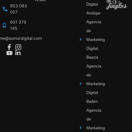
Digital
953 083
057
Andújar
601 379
Agencia
145
de
ime@sumurdigital.com
Marketing
Digital
Baeza
Agencia
de
Marketing
Digital
Bailén
Agencia
de
Marketing