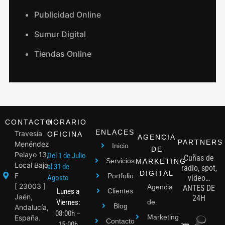
Publicidad Online
Sumur Digital
Tiendas Online
CONTACTO
HORARIO
ENLACES
Travesía
OFICINA
AGENCIA
PARTNERS
Menéndez
Inicio
DE
Pelayo 13,
Del 1 de Julio
Cuñas de
Servicios
MARKETING
Local Bajo
al 31 de
radio, spot,
DIGITAL
F
Portfolio
Agosto
vídeo…
[ 23003 ]
Agencia
ANTES DE
Lunes a
Clientes
Jaén,
24H
Viernes:
de
Blog
Andalucía,
08:00h –
Marketing
España.
Contacto
15:00h